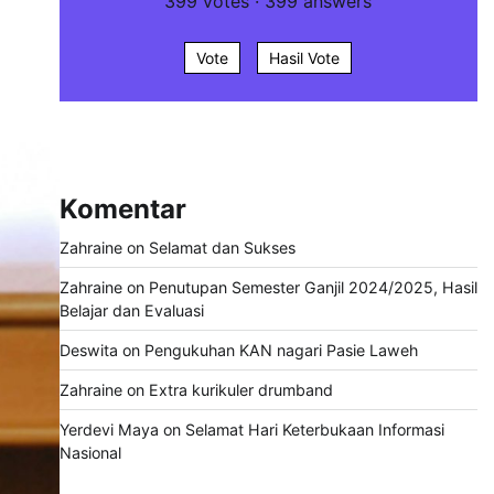
399
votes
·
399
answers
Vote
Hasil Vote
Komentar
Zahraine
on
Selamat dan Sukses
Zahraine
on
Penutupan Semester Ganjil 2024/2025, Hasil
Belajar dan Evaluasi
Deswita
on
Pengukuhan KAN nagari Pasie Laweh
Zahraine
on
Extra kurikuler drumband
Yerdevi Maya
on
Selamat Hari Keterbukaan Informasi
Nasional