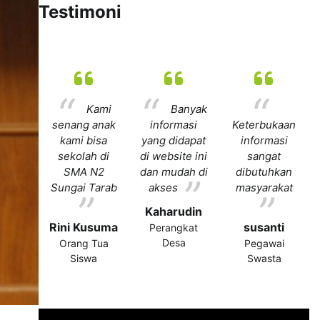
Testimoni
Kami
Banyak
senang anak
informasi
Keterbukaan
kami bisa
yang didapat
informasi
sekolah di
di website ini
sangat
SMA N2
dan mudah di
dibutuhkan
Sungai Tarab
akses
masyarakat
Kaharudin
Rini Kusuma
susanti
Perangkat
Desa
Orang Tua
Pegawai
Siswa
Swasta