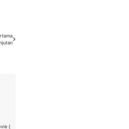
ertama
njutan
vie {