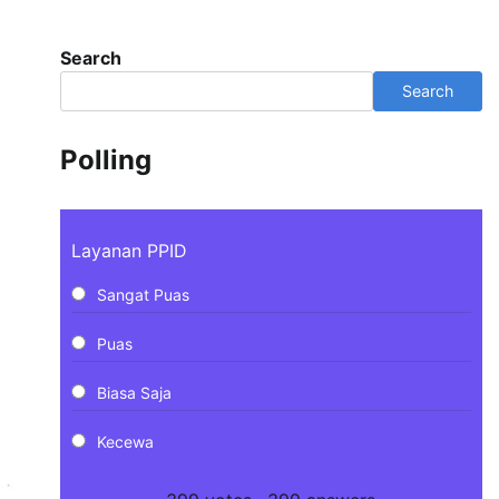
Search
Search
Polling
Layanan PPID
Sangat Puas
Puas
Biasa Saja
Kecewa