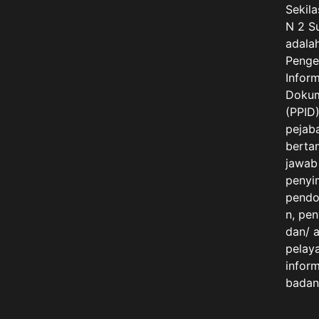
Sekil
N 2 S
adala
Penge
Infor
Dokum
(PPID
pejab
berta
jawab
penyi
pendo
n, pe
dan/ 
pelay
inform
badan