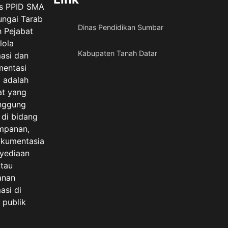
as PPID SMA
ungai Tarab
Dinas Pendidikan Sumbar
h Pejabat
lola
Kabupaten Tanah Datar
masi dan
entasi
) adalah
at yang
nggung
 di bidang
mpanan,
kumentasia
nyediaan
atau
anan
asi di
 publik