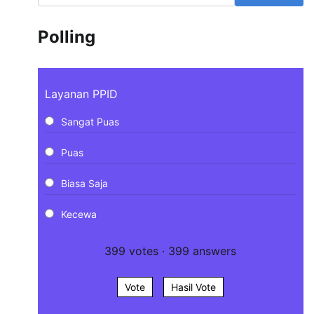
Polling
Layanan PPID
Sangat Puas
Puas
Biasa Saja
Kecewa
399
votes
·
399
answers
Vote
Hasil Vote