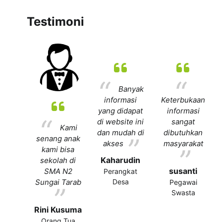
Testimoni
Banyak
informasi
Keterbukaan
yang didapat
informasi
di website ini
sangat
Kami
dan mudah di
dibutuhkan
senang anak
akses
masyarakat
kami bisa
Kaharudin
sekolah di
susanti
SMA N2
Perangkat
Desa
Sungai Tarab
Pegawai
Swasta
Rini Kusuma
Orang Tua