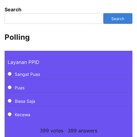
Search
Search
Polling
Layanan PPID
Sangat Puas
Puas
Biasa Saja
Kecewa
399
votes
·
399
answers