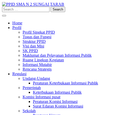
Skip
to
Search
content
for:
Home
Profil
Profil Singkat PPID
Tugas dan Fungsi
Struktur PPID
Visi dan Misi
SK PPID
Maklumat dan Pelayanan Informasi Publik
Ruang Lingkup Kegiatan
Informasi Mutahir
Rencana Strategis
Regulasi
Undang-Undang
Peraturan Keterbukaan Informasi Publik
Pemerintah
Keterbukaan Informasi Publik
Komisi Informasi pusat
Peraturan Komisi Informasi
Surat Edaran Komisi Informasi
Sekolah