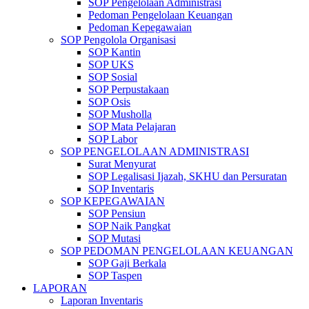
SOP Pengelolaan Administrasi
Pedoman Pengelolaan Keuangan
Pedoman Kepegawaian
SOP Pengolola Organisasi
SOP Kantin
SOP UKS
SOP Sosial
SOP Perpustakaan
SOP Osis
SOP Musholla
SOP Mata Pelajaran
SOP Labor
SOP PENGELOLAAN ADMINISTRASI
Surat Menyurat
SOP Legalisasi Ijazah, SKHU dan Persuratan
SOP Inventaris
SOP KEPEGAWAIAN
SOP Pensiun
SOP Naik Pangkat
SOP Mutasi
SOP PEDOMAN PENGELOLAAN KEUANGAN
SOP Gaji Berkala
SOP Taspen
LAPORAN
Laporan Inventaris