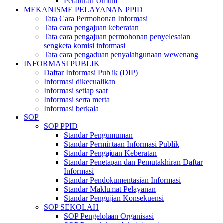
Peraturan Umum
MEKANISME PELAYANAN PPID
Tata Cara Permohonan Informasi
Tata cara pengajuan keberatan
Tata cara pengajuan permohonan penyelesaian
sengketa komisi informasi
Tata cara pengaduan penyalahgunaan wewenang
INFORMASI PUBLIK
Daftar Informasi Publik (DIP)
Informasi dikecualikan
Informasi setiap saat
Informasi serta merta
Informasi berkala
SOP
SOP PPID
Standar Pengumuman
Standar Permintaan Informasi Publik
Standar Pengajuan Keberatan
Standar Penetapan dan Pemutakhiran Daftar
Informasi
Standar Pendokumentasian Informasi
Standar Maklumat Pelayanan
Standar Pengujian Konsekuensi
SOP SEKOLAH
SOP Pengelolaan Organisasi