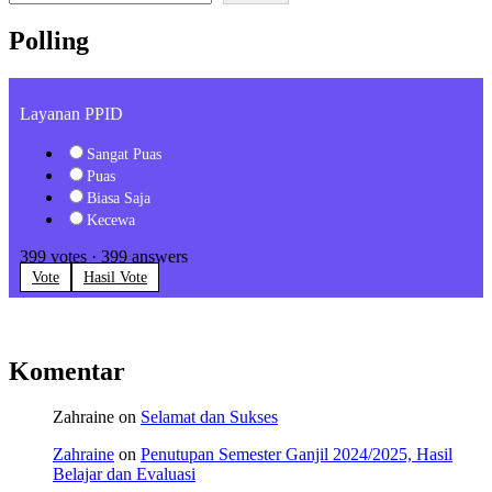
Polling
Layanan PPID
Sangat Puas
Puas
Biasa Saja
Kecewa
399
votes
·
399
answers
Vote
Hasil Vote
Komentar
Zahraine
on
Selamat dan Sukses
Zahraine
on
Penutupan Semester Ganjil 2024/2025, Hasil
Belajar dan Evaluasi