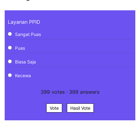
Layanan PPID
Sangat Puas
Puas
Biasa Saja
Kecewa
399
votes
·
399
answers
Vote
Hasil Vote