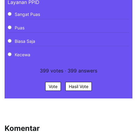
Layanan PPID
Sangat Puas
Puas
Biasa Saja
Kecewa
399
votes
·
399
answers
Vote
Hasil Vote
Komentar