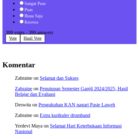
Sangat Puas
Puas
Biasa Saja
Kecewa
399
votes
·
399
answers
Vote
Hasil Vote
Komentar
Zahraine
on
Selamat dan Sukses
Zahraine
on
Penutupan Semester Ganjil 2024/2025, Hasil
Belajar dan Evaluasi
Deswita
on
Pengukuhan KAN nagari Pasie Laweh
Zahraine
on
Extra kurikuler drumband
Yerdevi Maya
on
Selamat Hari Keterbukaan Informasi
Nasional