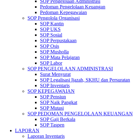
SOP Pengelolaan Administrasi
Pedoman Pengelolaan Keuangan
Pedoman Kepegawaian
SOP Pengolola Organisasi
SOP Kantin
SOP UKS
SOP Sosial
SOP Perpustakaan
SOP Osis
SOP Musholla
SOP Mata Pelajaran
SOP Labor
SOP PENGELOLAAN ADMINISTRASI
Surat Menyurat
SOP Legalisasi Ijazah, SKHU dan Persuratan
SOP Inventaris
SOP KEPEGAWAIAN
SOP Pensiun
SOP Naik Pangkat
SOP Mutasi
SOP PEDOMAN PENGELOLAAN KEUANGAN
SOP Gaji Berkala
SOP Taspen
LAPORAN
Laporan Inventaris