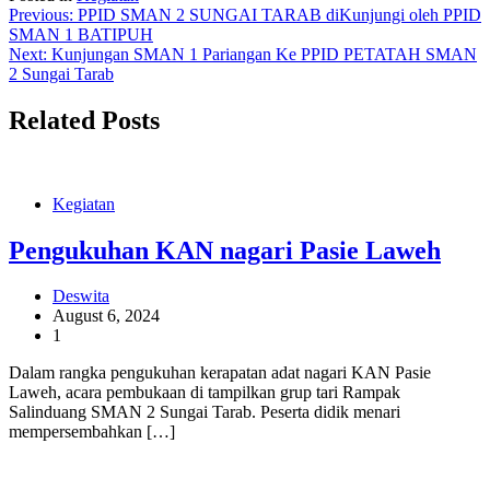
Post
Previous:
PPID SMAN 2 SUNGAI TARAB diKunjungi oleh PPID
SMAN 1 BATIPUH
navigation
Next:
Kunjungan SMAN 1 Pariangan Ke PPID PETATAH SMAN
2 Sungai Tarab
Related Posts
Kegiatan
Pengukuhan KAN nagari Pasie Laweh
Deswita
August 6, 2024
1
Dalam rangka pengukuhan kerapatan adat nagari KAN Pasie
Laweh, acara pembukaan di tampilkan grup tari Rampak
Salinduang SMAN 2 Sungai Tarab. Peserta didik menari
mempersembahkan […]