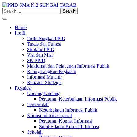
Skip
to
Search
content
for:
Home
Profil
Profil Singkat PPID
Tugas dan Fungsi
Struktur PPID
Visi dan Misi
SK PPID
Maklumat dan Pelayanan Informasi Publik
Ruang Lingkup Kegiatan
Informasi Mutahir
Rencana Strategis
Regulasi
Undang-Undang
Peraturan Keterbukaan Informasi Publik
Pemerintah
Keterbukaan Informasi Publik
Komisi Informasi pusat
Peraturan Komisi Informasi
Surat Edaran Komisi Informasi
Sekolah