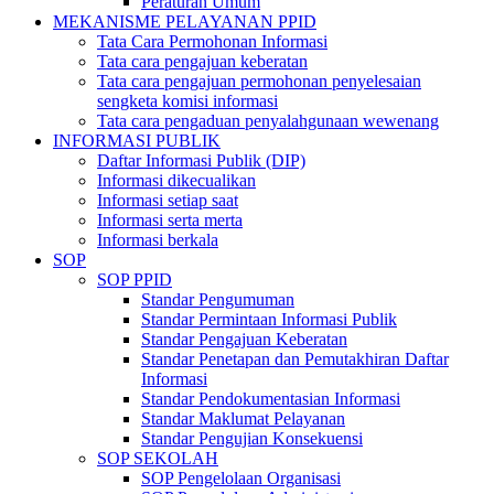
Peraturan Umum
MEKANISME PELAYANAN PPID
Tata Cara Permohonan Informasi
Tata cara pengajuan keberatan
Tata cara pengajuan permohonan penyelesaian
sengketa komisi informasi
Tata cara pengaduan penyalahgunaan wewenang
INFORMASI PUBLIK
Daftar Informasi Publik (DIP)
Informasi dikecualikan
Informasi setiap saat
Informasi serta merta
Informasi berkala
SOP
SOP PPID
Standar Pengumuman
Standar Permintaan Informasi Publik
Standar Pengajuan Keberatan
Standar Penetapan dan Pemutakhiran Daftar
Informasi
Standar Pendokumentasian Informasi
Standar Maklumat Pelayanan
Standar Pengujian Konsekuensi
SOP SEKOLAH
SOP Pengelolaan Organisasi