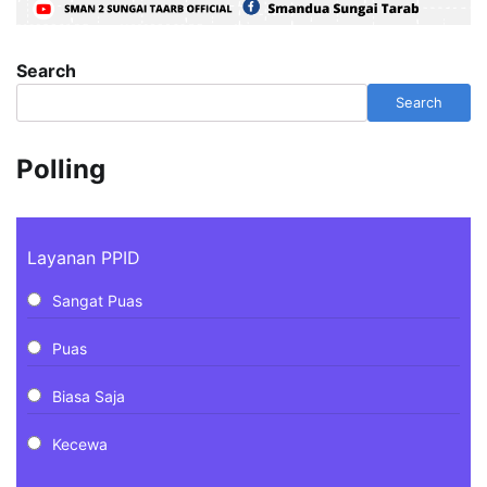
Search
Search
Polling
Layanan PPID
Sangat Puas
Puas
Biasa Saja
Kecewa