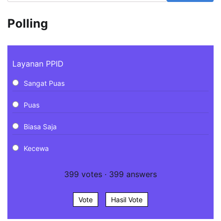
Polling
Layanan PPID
Sangat Puas
Puas
Biasa Saja
Kecewa
399
votes
·
399
answers
Vote
Hasil Vote