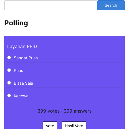
Search
Polling
Layanan PPID
Sangat Puas
Puas
Biasa Saja
Kecewa
399
votes
·
399
answers
Vote
Hasil Vote