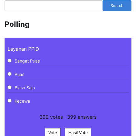
Search
Polling
Layanan PPID
Sangat Puas
Puas
Biasa Saja
Kecewa
399
votes
·
399
answers
Vote
Hasil Vote